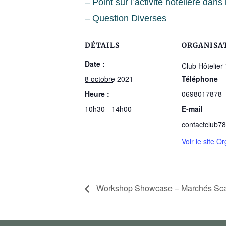
– Point sur l’activité hôtelière dans
– Question Diverses
DÉTAILS
ORGANISA
Date :
Club Hôtelier
8 octobre 2021
Téléphone
Heure :
0698017878
10h30 - 14h00
E-mail
contactclub7
Voir le site O
Workshop Showcase – Marchés Sc