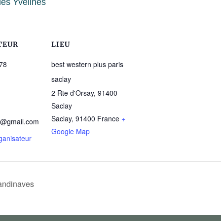
 les Yvelines
TEUR
LIEU
 78
best western plus paris
saclay
2 Rte d'Orsay, 91400
Saclay
Saclay
,
91400
France
+
8@gmail.com
Google Map
rganisateur
andinaves