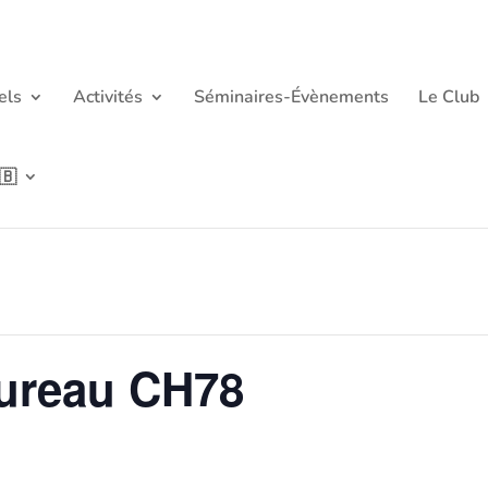
els
Activités
Séminaires-Évènements
Le Club
🇧
ureau CH78