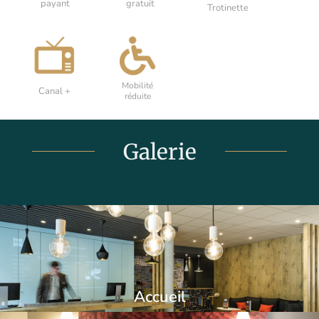
payant
gratuit
Trotinette
Mobilité
Canal +
réduite
Galerie
Accueil