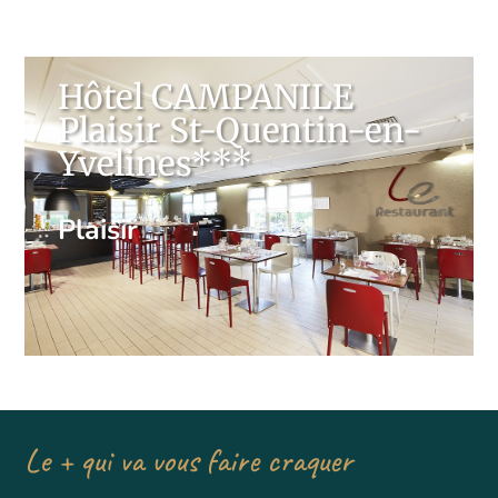
Hôtel CAMPANILE
Plaisir St-Quentin-en-
Yvelines***
Plaisir
Le + qui va vous faire craquer