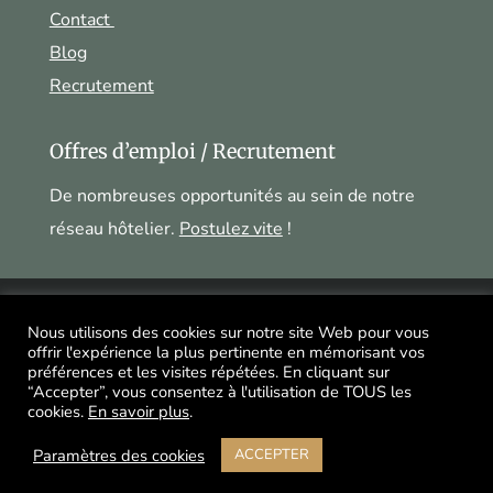
Contact
Blog
Recrutement
Offres d’emploi / Recrutement
De nombreuses opportunités au sein de notre
réseau hôtelier.
Postulez vite
!
Mentions légales
|
Politique de confidentialité
|
Nous utilisons des cookies sur notre site Web pour vous
offrir l'expérience la plus pertinente en mémorisant vos
© Agence YOOU Digitale
préférences et les visites répétées. En cliquant sur
“Accepter”, vous consentez à l'utilisation de TOUS les
cookies.
En savoir plus
.
Paramètres des cookies
ACCEPTER