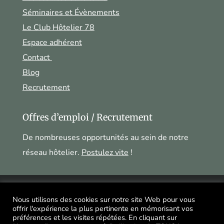
Séminaires et Évènements
Le Club Hôtelier 78
Espace adhérent
Contact
Blog
Recrutement
Offres d’emploi / Recrutement
De nombreuses opportunités au sein de notre
réseau hôtelier.
Postulez vite
!
Mentions légales
|
Politique de confidentialité
|
Nous utilisons des cookies sur notre site Web pour vous
offrir l'expérience la plus pertinente en mémorisant vos
© Agence YOOU Digitale
préférences et les visites répétées. En cliquant sur