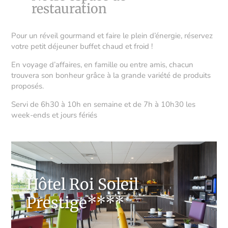
restauration
Pour un réveil gourmand et faire le plein d’énergie, réservez
votre petit déjeuner buffet chaud et froid !
En voyage d’affaires, en famille ou entre amis, chacun
trouvera son bonheur grâce à la grande variété de produits
proposés.
Servi de 6h30 à 10h en semaine et de 7h à 10h30 les
week-ends et jours fériés
Hôtel Roi Soleil
Prestige****