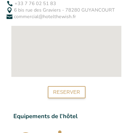
+33 7 76 02 51 83

6 bis rue des Graviers - 78280 GUYANCOURT

commercial@hotelthewish.fr

RESERVER
Equipements de l’hôtel