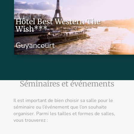
Hôtel Best Western The
Wish***
Guyancourt
Séminaires et événements
Il est important de bien choisir sa salle pour le
séminaire ou l’événement que l’on souhaite
organiser. Parmi les tailles et formes de salles,
vous trouverez :