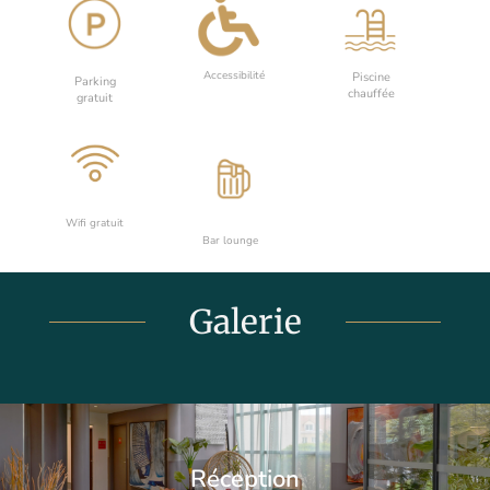
Accessibilité
Piscine
Parking
chauffée
gratuit
Wifi gratuit
Bar lounge
Galerie
Réception