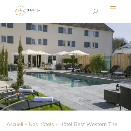
Accueil
-
Nos hôtels
-
Hôtel Best Western The