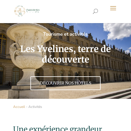
Tourisme et activités
Les Yvelines, terre de
découverte
DECOUVRIR NOS HÔTELS
Accueil
-
Activités
Une expérience grandeur