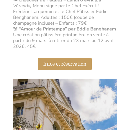
🍽️ Déjeuner de Pâques – Lundi 6 avril
(La
Véranda)
Menu signé par le Chef Exécutif
Frédéric Larquemin et le Chef Pâtissier Eddie
Benghanem. Adultes : 150€ (coupe de
champagne incluse) – Enfants : 79€
🌸 “Amour d
e Printemps” par Eddie Benghanem
Une création pâtissière printanière en vente à
partir du 9 mars, à retirer du 23 mars au 12 avril
2026. 45€
Infos et réservation