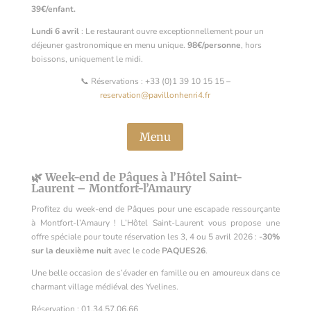
39€/enfant.
Lundi 6 avril
: Le restaurant ouvre exceptionnellement pour un
déjeuner gastronomique en menu unique.
98€/personne
, hors
boissons, uniquement le midi.
📞 Réservations : +33 (0)1 39 10 15 15 –
reservation@pavillonhenri4.fr
Menu
🌿 Week-end de Pâques à l’Hôtel Saint-
Laurent – Montfort-l’Amaury
Profitez du week-end de Pâques pour une escapade ressourçante
à Montfort-l’Amaury ! L’Hôtel Saint-Laurent vous propose une
offre spéciale pour toute réservation les 3, 4 ou 5 avril 2026 :
-30%
sur la deuxième nuit
avec le code
PAQUES26
.
Une belle occasion de s’évader en famille ou en amoureux dans ce
charmant village médiéval des Yvelines.
Réservation : 01.34.57.06.66