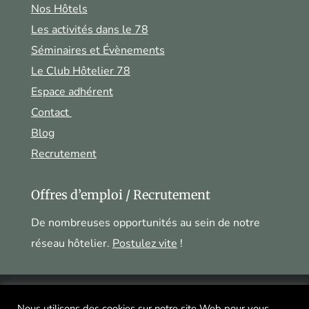
Nos Hôtels
Les activités dans le 78
Séminaires et Évènements
Le Club Hôtelier 78
Espace adhérent
Contact
Blog
Recrutement
Offres d’emploi / Recrutement
De nombreuses opportunités au sein de notre
réseau hôtelier.
Postulez vite
!
Mentions légales
|
Politique de confidentialité
|
Nous utilisons des cookies sur notre site Web pour vous