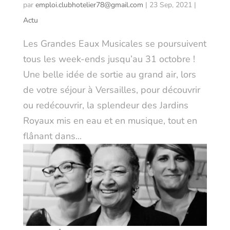
par
emploi.clubhotelier78@gmail.com
|
23 Sep, 2021
|
Actu
Les Grandes Eaux Musicales se poursuivent
tous les week-ends jusqu’au 31 octobre !
Une belle idée de sortie au grand air, lors
de votre séjour à Versailles, pour découvrir
ou redécouvrir, la splendeur des Jardins
Royaux mis en eau et en musique, tout en
flânant dans...